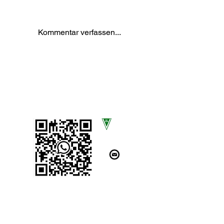
Kommentar verfassen...
SCAN UNS!
SC Völksen von 1919 e.V.
Am Sportplatz 13
31832 Springe OT Völksen
kontakt@scvoelksen.com