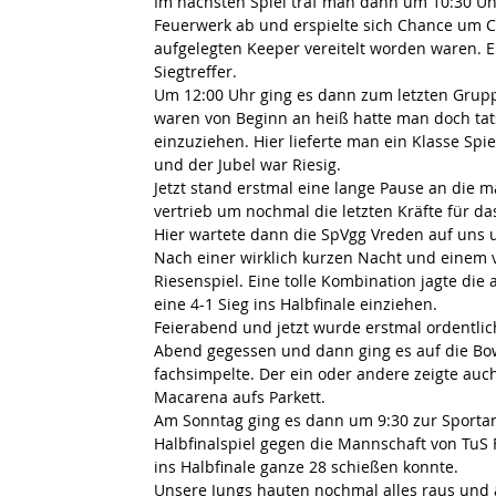
Im nächsten Spiel traf man dann um 10:30 Uhr
Feuerwerk ab und erspielte sich Chance um C
aufgelegten Keeper vereitelt worden waren. E
Siegtreffer.
Um 12:00 Uhr ging es dann zum letzten Grup
waren von Beginn an heiß hatte man doch tatsä
einzuziehen. Hier lieferte man ein Klasse Spie
und der Jubel war Riesig.
Jetzt stand erstmal eine lange Pause an die
vertrieb um nochmal die letzten Kräfte für da
Hier wartete dann die SpVgg Vreden auf uns u
Nach einer wirklich kurzen Nacht und einem v
Riesenspiel. Eine tolle Kombination jagte di
eine 4-1 Sieg ins Halbfinale einziehen. 
Feierabend und jetzt wurde erstmal ordentlic
Abend gegessen und dann ging es auf die Bo
fachsimpelte. Der ein oder andere zeigte auch
Macarena aufs Parkett.
Am Sonntag ging es dann um 9:30 zur Sporta
Halbfinalspiel gegen die Mannschaft von TuS 
ins Halbfinale ganze 28 schießen konnte.
Unsere Jungs hauten nochmal alles raus und a