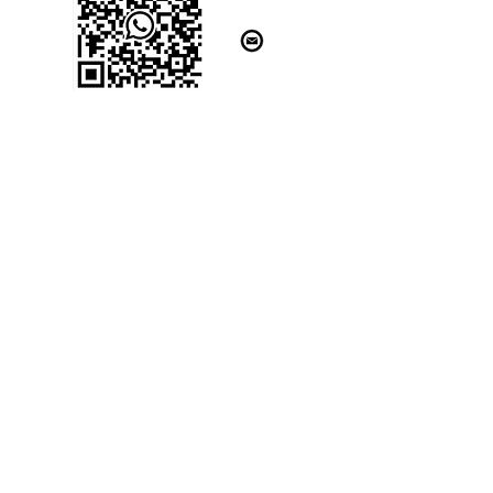
31832 Springe OT Völksen
kontakt@scvoelksen.com
Impressum
Datensch