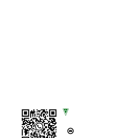
SCAN UNS!
SC Völksen von 1919 e.V.
Am Sportplatz 13
31832 Springe OT Völksen
kontakt@scvoelksen.com