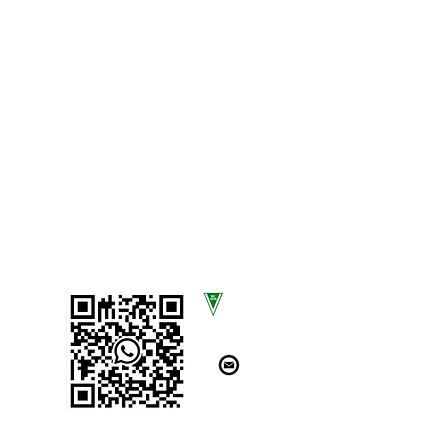
SCAN UNS!
SC Völksen von 1919 e.V.
Am Sportplatz 13
31832 Springe OT Völksen
kontakt@scvoelksen.com