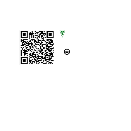
SCAN UNS!
SC Völksen von 1919 e.V.
Am Sportplatz 13
31832 Springe OT Völksen
kontakt@scvoelksen.com
Impressum
Datensch